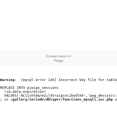
Осъществено от
Piwigo
Warning
:  [mysql error 126] Incorrect key file for table
REPLACE INTO piwigo_sessions

  (id,data,expiration)

  VALUES('AC11cht0qrm2il45raigcncibodl64','pwg_device|s:
; in 
/gallery/include/dblayer/functions_mysqli.inc.php
 o