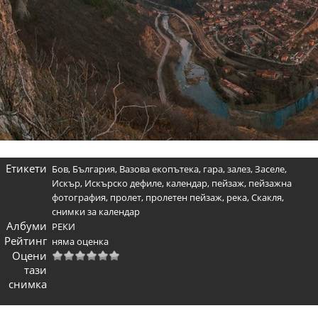
Етикети
Бов
,
България
,
Вазова екопътека
,
гара
,
залез
,
Заселе
,
Искър
,
Искърско дефиле
,
календар
,
пейзаж
,
пейзажна
фотография
,
пролет
,
пролетен пейзаж
,
река
,
Скакля
,
снимки за календар
Албуми
РЕКИ
Рейтинг
няма оценка
Оцени
тази
снимка