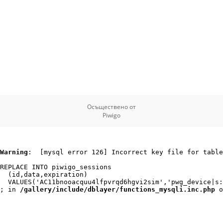
Осъществено от
Piwigo
Warning
:  [mysql error 126] Incorrect key file for table
REPLACE INTO piwigo_sessions

  (id,data,expiration)

  VALUES('AC11bnooacquu4lfpvrqd6hgvi2sim','pwg_device|s:
; in 
/gallery/include/dblayer/functions_mysqli.inc.php
 o