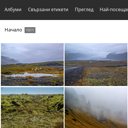
Албуми
Свързани етикети
Преглед
Най-посеща
Начало
1011
Лебеди
Ледена река