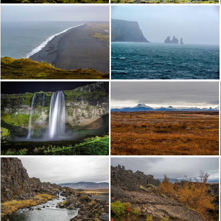
Страната на елфите
Земята на елфите
Черния плаж
Скали в океана
Водопада Seljalandsfoss-Исландия
Исландско поле