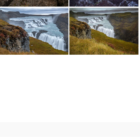
Разлома
Кратера на вулкана Kerid
Водопада Gullfoss
Водопада Gullfoss