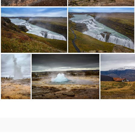
Синьото око на гейзера
Гейзерите
Водопада Gullfoss
Водопада Gullfoss
Изригването на гейзера
Гейзера набира мощ
Дом в