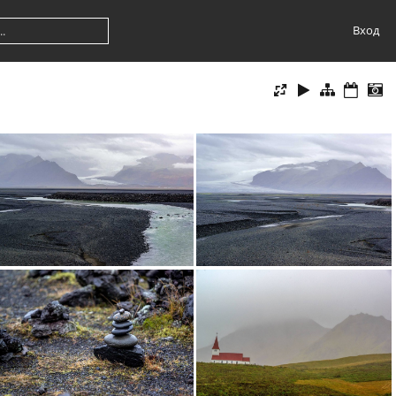
Вход
Черната пустиня
Ледена река на среща с пустинята