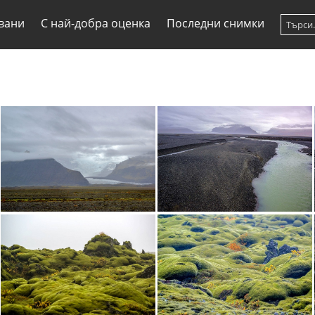
вани
С най-добра оценка
Последни снимки
Ледена река
Река в черната пустиня