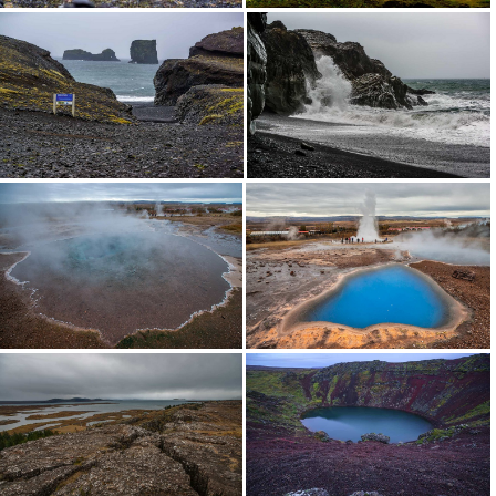
Пирамида за спомен
Църквата в град Вик
Скали в океана
Океански вълни
Гейзера Исландия
Синьото око на гейзера