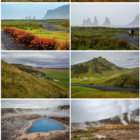
Страната на елфите
Скали в мъглата
Скали в океана
Скали в океана
Към върха на водопада
Река Скога