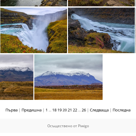
Национален парк Тингвелир
Застинала лава
Водопада Gullfoss
Водопада Gullfoss
Първа
|
Предишна
|
1
...
18
19
20
21
22
...
26
|
Следваща
|
Последна
 полето
Исландско село
Осъществено от
Piwigo